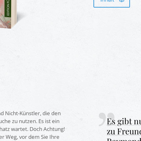
nd Nicht-Künstler, die den
ut und ist
Es gibt n
uche zu nutzen. Es ist ein
hatz wartet. Doch Achtung!
ich sehr
zu Freun
der Weg, vor dem Sie Ihre