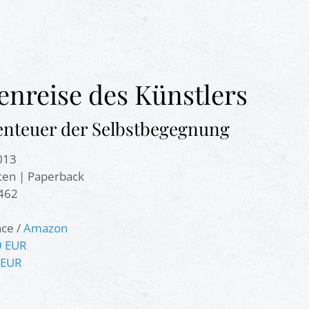
enreise des Künstlers
enteuer der Selbstbegegnung
013
ten | Paperback
462
ace /
Amazon
9 EUR
9 EUR