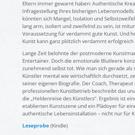
interessant - für alle
Eltern immer gewarnt haben: Authentische Kreat
Künstlerhelden!
Infragestellung Ihres bisherigen Lebensmodell
könnten sich Mangel, Isolation und Selbstzweifel
lang arm, isoliert und zweifelnd zu sein, ist mi
Elisabeth von Stockhaus
Voraussetzung für verdammt gute Kunst. Und h
Kunst kann ganz plötzlich verdammt erfolgreich 
Lange Zeit belohnte der postmoderne Kunstmar
Entertainer. Doch die emotionale Blutleere konze
zunehmend selbst tot. Wie man sich gerade als 
Künstler mental wie wirtschaftlich durchsetzt, z
seiner eigenen Biografie. Der Coach, Therapeut
professionellen Kunstbetrieb beschreibt das un
die „Heldenreise des Künstlers“. Ergebnis ist ein
etablierten Kunstszene und ein Plädoyer für e
authentische Lebensinstallation – nicht nur für K
Leseprobe
(Kindle)