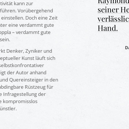
Raymond 
ivität kann zur
seiner H
s führen. Vorübergehend
verlässli
 einstellen. Doch eine Zeit
tunter eine verdammt gute
Hand.
en | Amazon
oppla – verdammt gute
sein.
D
kt Denker, Zyniker und
ptueller Kunst läuft sich
selbstkonfrontativer
eigt der Autor anhand
 und Quereinsteiger in den
abdingbare Rüstzeug für
e Infragestellung der
ine kompromisslos
ünstler.