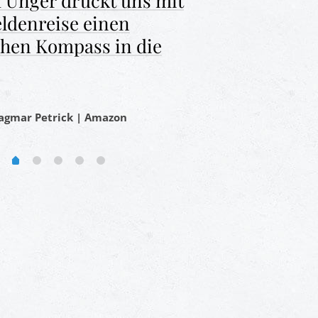
Unger drückt uns mit
eldenreise einen
chen Kompass in die
agmar Petrick | Amazon