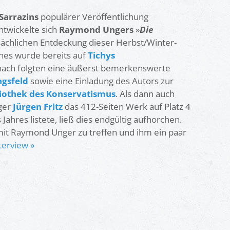
Sarrazins
populärer Veröffentlichung
ntwickelte sich
Raymond Ungers
»
Die
tsächlichen Entdeckung dieser Herbst/Winter-
ches wurde bereits auf
Tichys
anach folgten eine äußerst bemerkenswerte
ngsfeld
sowie eine Einladung des Autors zur
liothek des Konservatismus
. Als dann auch
ger
Jürgen Fritz
das 412-Seiten Werk auf Platz 4
Jahres listete, ließ dies endgültig aufhorchen.
mit Raymond Unger zu treffen und ihm ein paar
erview »