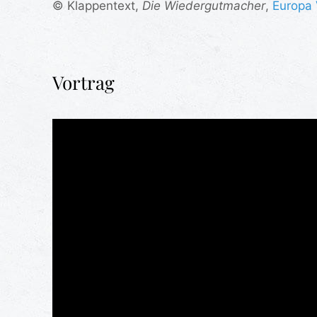
© Klappentext,
Die Wiedergutmacher
,
Europa 
Vortrag