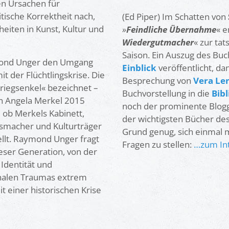
en Ursachen für
tische Korrektheit nach,
(Ed Piper) Im Schatten von
iten in Kunst, Kultur und
»
Feindliche Übernahme
« e
Wiedergutmacher
« zur ta
Saison. Ein Auszug des Bu
ymond Unger den Umgang
Einblick
veröffentlicht, d
it der Flüchtlingskrise. Die
Besprechung von
Vera Le
riegsenkel« bezeichnet –
Buchvorstellung in die
Bib
in Angela Merkel 2015
noch der prominente Blog
 ob Merkels Kabinett,
der wichtigsten Bücher des 
smacher und Kulturträger
Grund genug, sich einmal 
llt. Raymond Unger fragt
Fragen zu stellen:
…zum Int
eser Generation, von der
 Identität und
onalen Traumas extrem
it einer historischen Krise