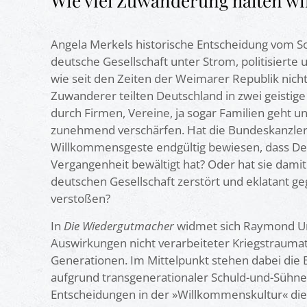
Wie viel Zuwanderung halten wi
Angela Merkels historische Entscheidung vom 
deutsche Gesellschaft unter Strom, politisierte 
Ein hellsichtiger Autor, [...] Un
wie seit den Zeiten der Weimarer Republik nicht
Leitprinzipien richtig auf den P
Zuwanderer teilten Deutschland in zwei geistige
durch Firmen, Vereine, ja sogar Familien geht un
zunehmend verschärfen. Hat die Bundeskanzlerin
Vera Lengsfel
Willkommensgeste endgültig bewiesen, dass De
Vergangenheit bewältigt hat? Oder hat sie damit d
deutschen Gesellschaft zerstört und eklatant g
verstoßen?
In
Die Wiedergutmacher
widmet sich Raymond U
Auswirkungen nicht verarbeiteter Kriegstraumat
Generationen. Im Mittelpunkt stehen dabei die 
aufgrund transgenerationaler Schuld-und-Sühn
Entscheidungen in der »Willkommenskultur« die 