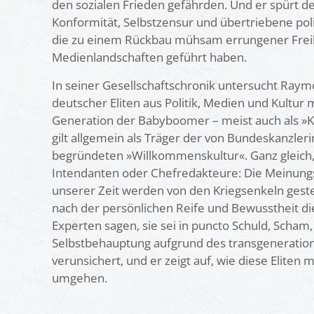
den sozialen Frieden gefährden. Und er spürt d
Konformität, Selbstzensur und übertriebene poli
die zu einem Rückbau mühsam errungener Freihe
Medienlandschaften geführt haben.
In seiner Gesellschaftschronik untersucht Ra
deutscher Eliten aus Politik, Medien und Kultur m
Generation der Babyboomer – meist auch als »K
gilt allgemein als Träger der von Bundeskanzler
begründeten »Willkommenskultur«. Ganz gleich,
Intendanten oder Chefredakteure: Die Meinung
unserer Zeit werden von den Kriegsenkeln geste
nach der persönlichen Reife und Bewusstheit di
Experten sagen, sie sei in puncto Schuld, Scham,
Selbstbehauptung aufgrund des transgenerati
verunsichert, und er zeigt auf, wie diese Eliten m
umgehen.