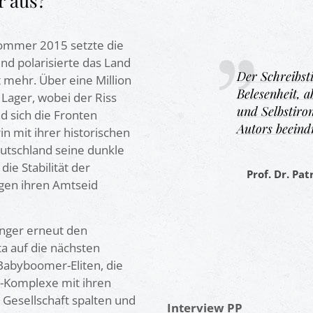
r aus?
Sommer 2015 setzte die
und polarisierte das Land
ger bringt Merkels
Der Schreibsti
 mehr. Über eine Million
unkt.
Belesenheit, 
 Lager, wobei der Riss
und Selbstiron
d sich die Fronten
Autors beeind
 mit ihrer historischen
d
utschland seine dunkle
ie Stabilität der
Prof. Dr. Pa
egen ihren Amtseid
nger erneut den
a auf die nächsten
Babyboomer-Eliten, die
e-Komplexe mit ihren
Gesellschaft spalten und
Interview PP